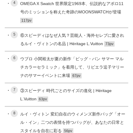
4
OMEGA X Swatch 世界限定1969本、伝説的なアポロ11
号のミッションを称えた奇跡のMOONSWATCHが登場
117pv
5
⑥スピーディはなぜ人気？芸能人・海外セレブに愛され
るルイ・ヴィトンの名品 | Héritage L.Vuitton
73pv
6
ウブロ 小関裕太が夏の新作「ビッグ・バン サマー マル
チカラーセラミック」を着用して、リビエラ逗子マリー
ナのサマーイベントに来場
67pv
7
③スピーディ 時代ごとのサイズの進化 | Héritage
L.Vuitton
63pv
8
ルイ・ヴィトン 変幻自在のウィメンズ新作バッグ「オー
ル・イン」二つの表情を持つバッグが、あなたの日常と
スタイルを自在に彩る
56pv