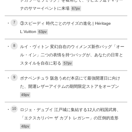
ナのサマーイベントに来場
67pv
7
③スピーディ 時代ごとのサイズの進化 | Héritage
L.Vuitton
63pv
8
ルイ・ヴィトン 変幻自在のウィメンズ新作バッグ「オー
ル・イン」二つの表情を持つバッグが、あなたの日常と
スタイルを自在に彩る
57pv
9
ボナベンチュラ 阪急うめだ本店にて最強開運日に向け
た、開運レザーアイテムの期間限定ストアをオープン
49pv
10
ロジェ・デュブイ 江戸城に集結する12人の戦国武将、
「エクスカリバー ザ カブト レガシー」の圧倒的造形
48pv