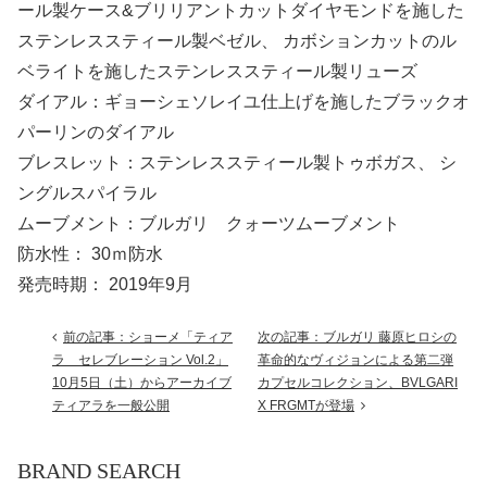
ール製ケース&ブリリアントカットダイヤモンドを施した
ステンレススティール製ベゼル、 カボションカットのル
ベライトを施したステンレススティール製リューズ
ダイアル：ギョーシェソレイユ仕上げを施したブラックオ
パーリンのダイアル
ブレスレット：ステンレススティール製トゥボガス、 シ
ングルスパイラル
ムーブメント：ブルガリ クォーツムーブメント
防水性： 30ｍ防水
発売時期： 2019年9月
前の記事：ショーメ「ティア
次の記事：ブルガリ 藤原ヒロシの
ラ セレブレーション Vol.2」
革命的なヴィジョンによる第二弾
10月5日（土）からアーカイブ
カプセルコレクション、BVLGARI
ティアラを一般公開
X FRGMTが登場
BRAND SEARCH