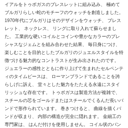
イアルをトゥボガスのブレスレットに組み込み、 極めて
ブルガリらしい蛇のモチーフのウォッチを創造しました。
1970年代にブルガリはそのデザインをウォッチ、 ブレス
レット、 ネックレス、 リングに取り入れて蘇らせまし
た。 工業的な硬いコイルとコインや豊かなカラーのプレ
シャスなジェムとを組み合わせた結果、 毎日身につけ、
楽しむことを目的としたブルガリのジュエルスタイルを特
徴づける魅力的なコントラストが生み出されたのです。
ジュエラーの感性とともに作り上げて生まれたセルペンテ
ィのタイムピースは、 ローマンブランドであることを誇
らしげに訴え、 堂々とした魅力をたたえる永遠にスタイ
リッシュな存在です。 トゥボガスは製造方法が複雑で、
スチールの芯をゴールドまたはスチールでくるんだ長いバ
ンドで形作られています。 巻きつけると、 曲線を描くバ
ンドが収まり、 内部の構造が完全に隠れます。 金細工の
専門家は、 はんだ付けを使用しません。 コイル状のバン