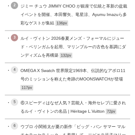
2
ジミー チュウ JIMMY CHOO が銀座で伝統と革新の盆栽
イベントを開催、本田響矢、竜星涼、Ayumu Imazuら多
彩なゲストが集結
136pv
3
ルイ・ヴィトン 2026春夏メンズ・フォーマルにジュー
ド・ベリンガムを起用、マリンブルーの古色を基調にダ
ンディズムを再構築
132pv
4
OMEGA X Swatch 世界限定1969本、伝説的なアポロ11
号のミッションを称えた奇跡のMOONSWATCHが登場
117pv
5
⑥スピーディはなぜ人気？芸能人・海外セレブに愛され
るルイ・ヴィトンの名品 | Héritage L.Vuitton
72pv
6
ウブロ 小関裕太が夏の新作「ビッグ・バン サマー マル
チカラーセラミック」を着用して、リビエラ逗子マリー