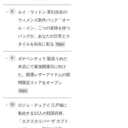
8
ルイ・ヴィトン 変幻自在の
ウィメンズ新作バッグ「オー
ル・イン」二つの表情を持つ
バッグが、あなたの日常とス
タイルを自在に彩る
56pv
9
ボナベンチュラ 阪急うめだ
本店にて最強開運日に向け
た、開運レザーアイテムの期
間限定ストアをオープン
50pv
10
ロジェ・デュブイ 江戸城に
集結する12人の戦国武将、
「エクスカリバー ザ カブト