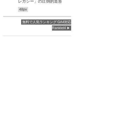
レガシー」の圧倒的造形
48pv
無料で人気ランキング GA4対応
Ranklet4