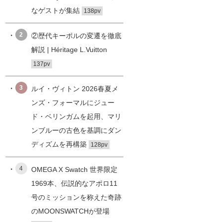
なゲストが集結
138pv
2
②歴代キーポルの変遷を徹底
解説 | Héritage L.Vuitton
137pv
3
ルイ・ヴィトン 2026春夏メ
ンズ・フォーマルにジュー
ド・ベリンガムを起用、マリ
ンブルーの古色を基調にダン
ディズムを再構築
128pv
4
OMEGA X Swatch 世界限定
1969本、伝説的なアポロ11
号のミッションを称えた奇跡
のMOONSWATCHが登場