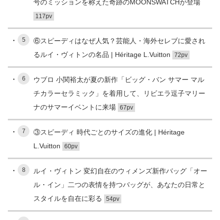
号のミッションを称えた奇跡のMOONSWATCHが登場
117pv
5
⑥スピーディはなぜ人気？芸能人・海外セレブに愛され
るルイ・ヴィトンの名品 | Héritage L.Vuitton
72pv
6
ウブロ 小関裕太が夏の新作「ビッグ・バン サマー マル
チカラーセラミック」を着用して、リビエラ逗子マリー
ナのサマーイベントに来場
67pv
7
③スピーディ 時代ごとのサイズの進化 | Héritage
L.Vuitton
60pv
8
ルイ・ヴィトン 変幻自在のウィメンズ新作バッグ「オー
ル・イン」二つの表情を持つバッグが、あなたの日常と
スタイルを自在に彩る
54pv