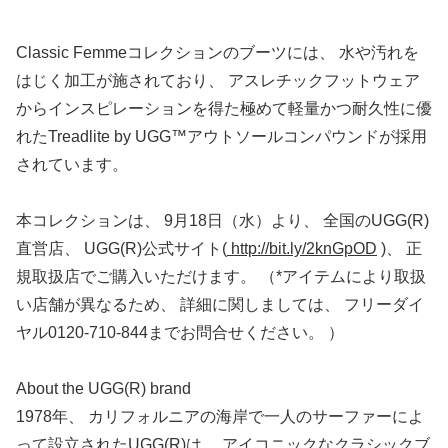
Classic Femmeコレクションのブーツには、 水や汚れを
はじく加工が施されており、 アスレチックフットウェア
からインスピレーションを得た極めて軽量かつ耐久性に優
れたTreadlite by UGG™アウトソールコンパウンドが採用
されています。
本コレクションは、 9月18日（水）より、 全国のUGG(R)
直営店、 UGG(R)公式サイト(
http://bit.ly/2knGpOD
)、 正
規取扱店でご購入いただけます。 （*アイテムにより取扱
い店舗が異なるため、 詳細に関しましては、 フリーダイ
ヤル0120-710-844までお問合せください。 ）
About the UGG(R) brand
1978年、 カリフォルニアの海岸で一人のサーファーによ
って設立されたUGG(R)は、 アイコニックなクラシックブ