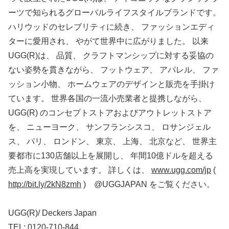
ーツで知られるグローバルライフスタイルブランドです。
ハリウッドのセレブリティに続き、 ファッションエディ
ターに愛用され、 やがて世界中に広がりました。 以来
UGG(R)は、 品質、 クラフトマンシップに対する妥協の
ない姿勢を貫きながら、 フットウェア、 アパレル、 ファ
ッション小物、 ホームウェアのデザインと販売を手掛け
ています。 世界各国の一流小売業者と提携しながら、
UGG(R) のコンセプトストアおよびアウトレットストア
を、 ニューヨーク、 サンフランシスコ、 ロサンジェル
ス、 パリ、 ロンドン、 東京、 上海、 北京など、 世界主
要都市に130店舗以上を展開し、 年間10億ドルを超える
売上高を実現しています。 詳しくは、
www.ugg.com/jp
(
http://bit.ly/2kN8zmh
) @UGGJAPAN をご覧ください。
UGG(R)/ Deckers Japan
TEL: 0120-710-844