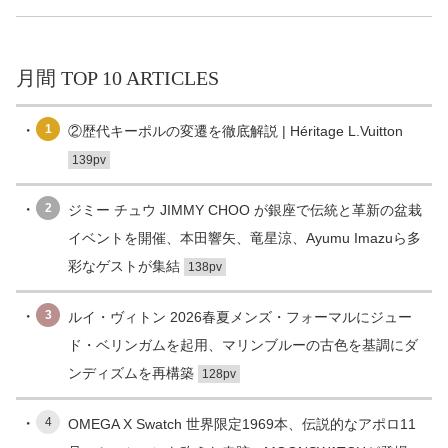
月間 TOP 10 ARTICLES
1
②歴代キーポルの変遷を徹底解説 | Héritage L.Vuitton
139pv
2
ジミー チュウ JIMMY CHOO が銀座で伝統と革新の盆栽
イベントを開催、本田響矢、竜星涼、Ayumu Imazuら多
彩なゲストが集結
138pv
3
ルイ・ヴィトン 2026春夏メンズ・フォーマルにジュー
ド・ベリンガムを起用、マリンブルーの古色を基調にダ
ンディズムを再構築
128pv
4
OMEGA X Swatch 世界限定1969本、伝説的なアポロ11