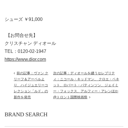
シューズ ￥91,000
【お問合せ先】
クリスチャン ディオール
TEL：0120-02-1947
https://www.dior.com
前の記事：ヴァン ク
次の記事：ディオールを纏うセレブリテ
リーフ＆アーペルよ
ィ：ニコール・キッドマン、 クロエ・ベネ
り、ハイジュエリーコ
ット、ロバート・パティンソン、ジェイミ
レクション「ルド」の
ー・フォックス、アルフィー・アレンほか
新作を発売
@トロント国際映画祭
BRAND SEARCH