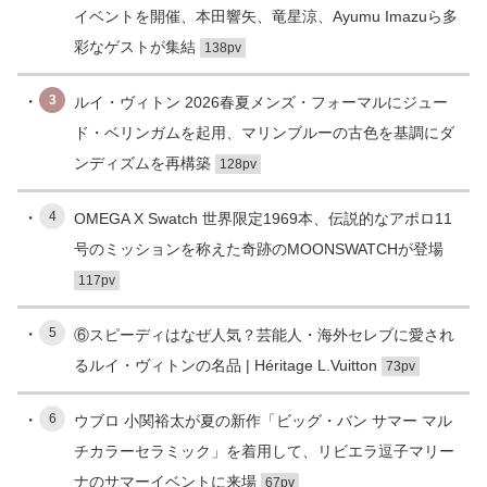
イベントを開催、本田響矢、竜星涼、Ayumu Imazuら多
彩なゲストが集結
138pv
3
ルイ・ヴィトン 2026春夏メンズ・フォーマルにジュー
ド・ベリンガムを起用、マリンブルーの古色を基調にダ
ンディズムを再構築
128pv
4
OMEGA X Swatch 世界限定1969本、伝説的なアポロ11
号のミッションを称えた奇跡のMOONSWATCHが登場
117pv
5
⑥スピーディはなぜ人気？芸能人・海外セレブに愛され
るルイ・ヴィトンの名品 | Héritage L.Vuitton
73pv
6
ウブロ 小関裕太が夏の新作「ビッグ・バン サマー マル
チカラーセラミック」を着用して、リビエラ逗子マリー
ナのサマーイベントに来場
67pv