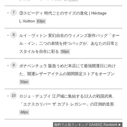
7
③スピーディ 時代ごとのサイズの進化 | Héritage
L.Vuitton
63pv
8
ルイ・ヴィトン 変幻自在のウィメンズ新作バッグ「オー
ル・イン」二つの表情を持つバッグが、あなたの日常と
スタイルを自在に彩る
56pv
9
ボナベンチュラ 阪急うめだ本店にて最強開運日に向け
た、開運レザーアイテムの期間限定ストアをオープン
50pv
10
ロジェ・デュブイ 江戸城に集結する12人の戦国武将、
「エクスカリバー ザ カブト レガシー」の圧倒的造形
48pv
無料で人気ランキング GA4対応 Ranklet4