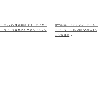
ー ジャパン株式会社 タグ・ホイヤー
次の記事：フェンディ、カール・
テージピースを集めたエキシビション
ラガーフェルドへ捧げる限定Tシ
ャツを発売