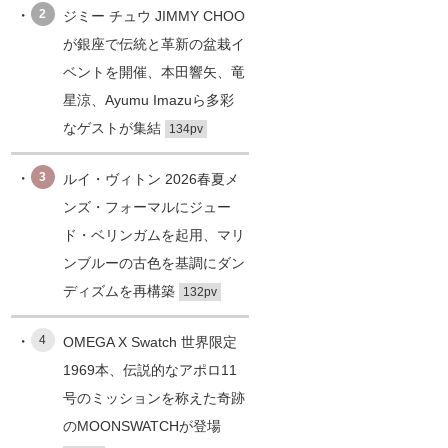
2
ジミー チュウ JIMMY CHOO
が銀座で伝統と革新の盆栽イ
ベントを開催、本田響矢、竜
星涼、Ayumu Imazuら多彩
なゲストが集結
134pv
3
ルイ・ヴィトン 2026春夏メ
ンズ・フォーマルにジュー
ド・ベリンガムを起用、マリ
ンブルーの古色を基調にダン
ディズムを再構築
132pv
4
OMEGA X Swatch 世界限定
1969本、伝説的なアポロ11
号のミッションを称えた奇跡
のMOONSWATCHが登場