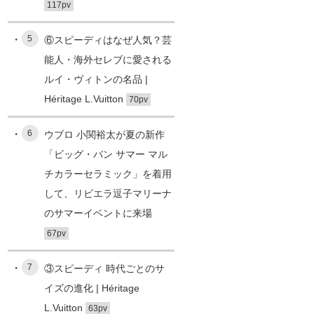
117pv
5
⑥スピーディはなぜ人気？芸
能人・海外セレブに愛される
ルイ・ヴィトンの名品 |
Héritage L.Vuitton
70pv
6
ウブロ 小関裕太が夏の新作
「ビッグ・バン サマー マル
チカラーセラミック」を着用
して、リビエラ逗子マリーナ
のサマーイベントに来場
67pv
7
③スピーディ 時代ごとのサ
イズの進化 | Héritage
L.Vuitton
63pv