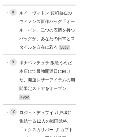
8
ルイ・ヴィトン 変幻自在の
ウィメンズ新作バッグ「オー
ル・イン」二つの表情を持つ
バッグが、あなたの日常とス
タイルを自在に彩る
56pv
9
ボナベンチュラ 阪急うめだ
本店にて最強開運日に向け
た、開運レザーアイテムの期
間限定ストアをオープン
49pv
10
ロジェ・デュブイ 江戸城に
集結する12人の戦国武将、
「エクスカリバー ザ カブト