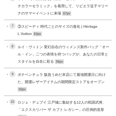
チカラーセラミック」を着用して、リビエラ逗子マリー
ナのサマーイベントに来場
67pv
7
③スピーディ 時代ごとのサイズの進化 | Héritage
L.Vuitton
63pv
8
ルイ・ヴィトン 変幻自在のウィメンズ新作バッグ「オー
ル・イン」二つの表情を持つバッグが、あなたの日常と
スタイルを自在に彩る
56pv
9
ボナベンチュラ 阪急うめだ本店にて最強開運日に向け
た、開運レザーアイテムの期間限定ストアをオープン
50pv
10
ロジェ・デュブイ 江戸城に集結する12人の戦国武将、
「エクスカリバー ザ カブト レガシー」の圧倒的造形