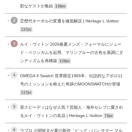
彩なゲストが集結
138pv
2
②歴代キーポルの変遷を徹底解説 | Héritage L.Vuitton
137pv
3
ルイ・ヴィトン 2026春夏メンズ・フォーマルにジュー
ド・ベリンガムを起用、マリンブルーの古色を基調にダ
ンディズムを再構築
128pv
4
OMEGA X Swatch 世界限定1969本、伝説的なアポロ11
号のミッションを称えた奇跡のMOONSWATCHが登場
117pv
5
⑥スピーディはなぜ人気？芸能人・海外セレブに愛され
るルイ・ヴィトンの名品 | Héritage L.Vuitton
73pv
6
ウブロ 小関裕太が夏の新作「ビッグ・バン サマー マル