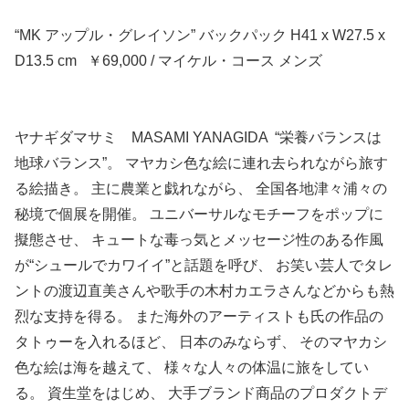
“MK アップル・グレイソン” バックパック H41 x W27.5 x
D13.5 cm ￥69,000 / マイケル・コース メンズ
ヤナギダマサミ MASAMI YANAGIDA “栄養バランスは
地球バランス”。 マヤカシ色な絵に連れ去られながら旅す
る絵描き。 主に農業と戯れながら、 全国各地津々浦々の
秘境で個展を開催。 ユニバーサルなモチーフをポップに
擬態させ、 キュートな毒っ気とメッセージ性のある作風
が“シュールでカワイイ”と話題を呼び、 お笑い芸人でタレ
ントの渡辺直美さんや歌手の木村カエラさんなどからも熱
烈な支持を得る。 また海外のアーティストも氏の作品の
タトゥーを入れるほど、 日本のみならず、 そのマヤカシ
色な絵は海を越えて、 様々な人々の体温に旅をしてい
る。 資生堂をはじめ、 大手ブランド商品のプロダクトデ