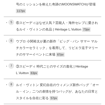
号のミッションを称えた奇跡のMOONSWATCHが登場
117pv
5
⑥スピーディはなぜ人気？芸能人・海外セレブに愛され
るルイ・ヴィトンの名品 | Héritage L.Vuitton
73pv
6
ウブロ 小関裕太が夏の新作「ビッグ・バン サマー マル
チカラーセラミック」を着用して、リビエラ逗子マリー
ナのサマーイベントに来場
67pv
7
③スピーディ 時代ごとのサイズの進化 | Héritage
L.Vuitton
63pv
8
ルイ・ヴィトン 変幻自在のウィメンズ新作バッグ「オー
ル・イン」二つの表情を持つバッグが、あなたの日常と
スタイルを自在に彩る
57pv