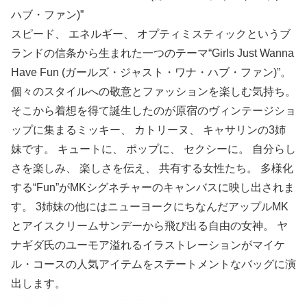
ハブ・ファン)”
スピード、 エネルギー、 オプティミスティックというブ
ランドの信条から生まれた一つのテーマ“Girls Just Wanna
Have Fun (ガールズ・ジャスト・ワナ・ハブ・ファン)”。
個々のスタイルへの敬意とファッションを楽しむ気持ち。
そこから着想を得て誕生したのが原宿のヴィンテージショ
ップに集まるミッキー、 カトリーヌ、 キャサリンの3姉
妹です。 キュートに、 ポップに、 セクシーに。 自分らし
さを楽しみ、 楽しさを伝え、 共有する女性たち。 多様化
する“Fun”がMKシグネチャーのキャンバスに映し出されま
す。 3姉妹の他にはニューヨークにちなんだアップルMK
とアイスクリームサンデーから飛び出る自由の女神。 ヤ
ナギダ氏のユーモア溢れるイラストレーションがマイケ
ル・コースの人気アイテムをステートメントなバッグに演
出します。