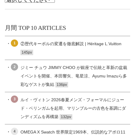
月間 TOP 10 ARTICLES
1
②歴代キーポルの変遷を徹底解説 | Héritage L.Vuitton
145pv
2
ジミー チュウ JIMMY CHOO が銀座で伝統と革新の盆栽
イベントを開催、本田響矢、竜星涼、Ayumu Imazuら多
彩なゲストが集結
136pv
3
ルイ・ヴィトン 2026春夏メンズ・フォーマルにジュー
ド・ベリンガムを起用、マリンブルーの古色を基調にダ
ンディズムを再構築
132pv
4
OMEGA X Swatch 世界限定1969本、伝説的なアポロ11