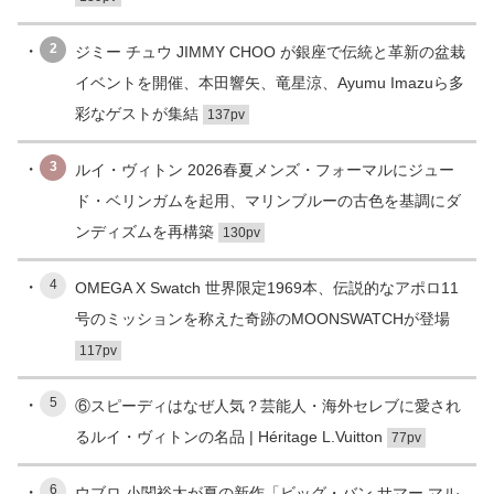
2
ジミー チュウ JIMMY CHOO が銀座で伝統と革新の盆栽
イベントを開催、本田響矢、竜星涼、Ayumu Imazuら多
彩なゲストが集結
137pv
3
ルイ・ヴィトン 2026春夏メンズ・フォーマルにジュー
ド・ベリンガムを起用、マリンブルーの古色を基調にダ
ンディズムを再構築
130pv
4
OMEGA X Swatch 世界限定1969本、伝説的なアポロ11
号のミッションを称えた奇跡のMOONSWATCHが登場
117pv
5
⑥スピーディはなぜ人気？芸能人・海外セレブに愛され
るルイ・ヴィトンの名品 | Héritage L.Vuitton
77pv
6
ウブロ 小関裕太が夏の新作「ビッグ・バン サマー マル