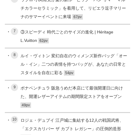
チカラーセラミック」を着用して、リビエラ逗子マリー
ナのサマーイベントに来場
67pv
7
③スピーディ 時代ごとのサイズの進化 | Héritage
L.Vuitton
62pv
8
ルイ・ヴィトン 変幻自在のウィメンズ新作バッグ「オー
ル・イン」二つの表情を持つバッグが、あなたの日常と
スタイルを自在に彩る
54pv
9
ボナベンチュラ 阪急うめだ本店にて最強開運日に向け
た、開運レザーアイテムの期間限定ストアをオープン
49pv
10
ロジェ・デュブイ 江戸城に集結する12人の戦国武将、
「エクスカリバー ザ カブト レガシー」の圧倒的造形