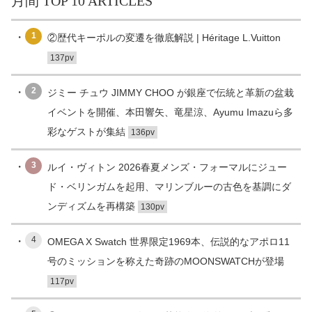
月間 TOP 10 ARTICLES
1
②歴代キーポルの変遷を徹底解説 | Héritage L.Vuitton
137pv
2
ジミー チュウ JIMMY CHOO が銀座で伝統と革新の盆栽
イベントを開催、本田響矢、竜星涼、Ayumu Imazuら多
彩なゲストが集結
136pv
3
ルイ・ヴィトン 2026春夏メンズ・フォーマルにジュー
ド・ベリンガムを起用、マリンブルーの古色を基調にダ
ンディズムを再構築
130pv
4
OMEGA X Swatch 世界限定1969本、伝説的なアポロ11
号のミッションを称えた奇跡のMOONSWATCHが登場
117pv