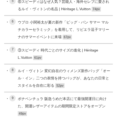
5
⑥スピーディはなぜ人気？芸能人・海外セレブに愛され
るルイ・ヴィトンの名品 | Héritage L.Vuitton
74pv
6
ウブロ 小関裕太が夏の新作「ビッグ・バン サマー マル
チカラーセラミック」を着用して、リビエラ逗子マリー
ナのサマーイベントに来場
67pv
7
③スピーディ 時代ごとのサイズの進化 | Héritage
L.Vuitton
61pv
8
ルイ・ヴィトン 変幻自在のウィメンズ新作バッグ「オー
ル・イン」二つの表情を持つバッグが、あなたの日常と
スタイルを自在に彩る
52pv
9
ボナベンチュラ 阪急うめだ本店にて最強開運日に向け
た、開運レザーアイテムの期間限定ストアをオープン
49pv