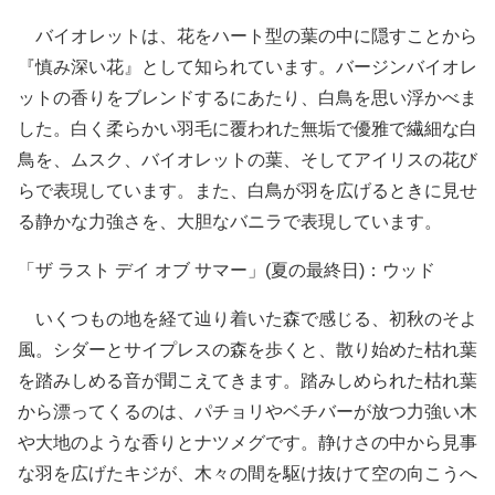
バイオレットは、花をハート型の葉の中に隠すことから
『慎み深い花』として知られています。バージンバイオレ
ットの香りをブレンドするにあたり、白鳥を思い浮かべま
した。白く柔らかい羽毛に覆われた無垢で優雅で繊細な白
鳥を、ムスク、バイオレットの葉、そしてアイリスの花び
らで表現しています。また、白鳥が羽を広げるときに見せ
る静かな力強さを、大胆なバニラで表現しています。
「ザ ラスト デイ オブ サマー」(夏の最終日)：ウッド
いくつもの地を経て辿り着いた森で感じる、初秋のそよ
風。シダーとサイプレスの森を歩くと、散り始めた枯れ葉
を踏みしめる音が聞こえてきます。踏みしめられた枯れ葉
から漂ってくるのは、パチョリやベチバーが放つ力強い木
や大地のような香りとナツメグです。静けさの中から見事
な羽を広げたキジが、木々の間を駆け抜けて空の向こうへ