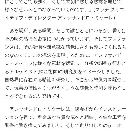
にとってとても強く、そして大切に感じる感覚を通じて、
様々な想いへとつながっていくのです。」(グッチ クリエ
イティブ・ディレクター アレッサンドロ・ミケーレ)
ある場所、ある瞬間、そして誰とともにいるか。香りは
その時の感情と密接につながっています。そしてフレグラ
ンスは、その記憶や無意識な感覚にさえも導いてくれるも
のなのです。この概念を表現するために、アレッサンド
ロ・ミケーレは様々な素材を選定し、分析や調香が行われ
るアルケミスト(錬金術師)の研究所をイメージしました。
自然界に存在する精油を研究し、そこから想像力を駆使し
て、現実の慣性をくつがえすような感覚と時間を味わうこ
とができた古の研究所です。
アレッサンドロ・ミケーレは、錬金術からインスピレー
ションを得て、卑金属から貴金属へと精錬する錬金工程を
調香に置き換えてみました。そして創り出したのが、オー