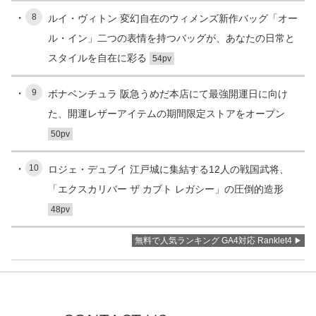
8
ルイ・ヴィトン 変幻自在のウィメンズ新作バッグ「オー
ル・イン」二つの表情を持つバッグが、あなたの日常と
スタイルを自在に彩る
54pv
9
ボナベンチュラ 阪急うめだ本店にて最強開運日に向け
た、開運レザーアイテムの期間限定ストアをオープン
50pv
10
ロジェ・デュブイ 江戸城に集結する12人の戦国武将、
「エクスカリバー ザ カブト レガシー」の圧倒的造形
48pv
無料で人気ランキング GA4対応 Ranklet4