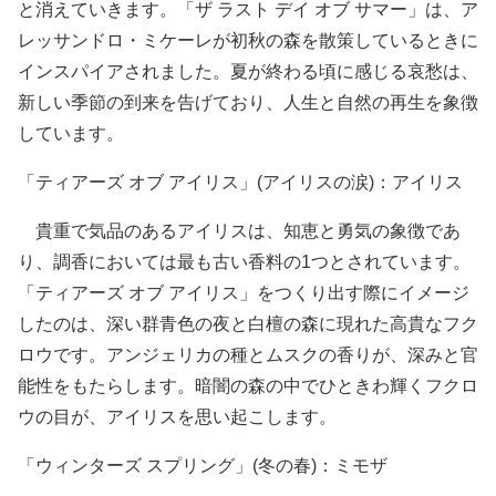
と消えていきます。「ザ ラスト デイ オブ サマー」は、ア
レッサンドロ・ミケーレが初秋の森を散策しているときに
インスパイアされました。夏が終わる頃に感じる哀愁は、
新しい季節の到来を告げており、人生と自然の再生を象徴
しています。
「ティアーズ オブ アイリス」(アイリスの涙)：アイリス
貴重で気品のあるアイリスは、知恵と勇気の象徴であ
り、調香においては最も古い香料の1つとされています。
「ティアーズ オブ アイリス」をつくり出す際にイメージ
したのは、深い群青色の夜と白檀の森に現れた高貴なフク
ロウです。アンジェリカの種とムスクの香りが、深みと官
能性をもたらします。暗闇の森の中でひときわ輝くフクロ
ウの目が、アイリスを思い起こします。
「ウィンターズ スプリング」(冬の春)：ミモザ