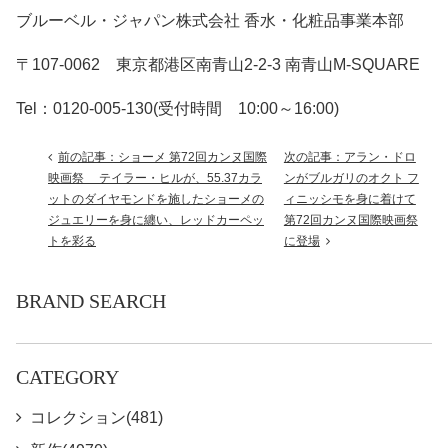
ブルーベル・ジャパン株式会社 香水・化粧品事業本部
〒107-0062 東京都港区南青山2-2-3 南青山M-SQUARE
Tel：0120-005-130(受付時間 10:00～16:00)
前の記事：ショーメ 第72回カンヌ国際
次の記事：アラン・ドロ
映画祭 テイラー・ヒルが、55.37カラ
ンがブルガリのオクト フ
ットのダイヤモンドを施したショーメの
ィニッシモを身に着けて
ジュエリーを身に纏い、レッドカーペッ
第72回カンヌ国際映画祭
トを彩る
に登場
BRAND SEARCH
CATEGORY
コレクション(481)