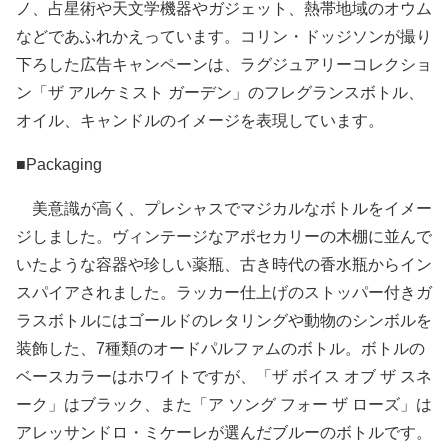
ノ、占星術や天文学機器やガジェット、熱帯地域のオウム
などであふれかえっています。コリン・ドッジソンが撮り
下ろした広告キャンペーンは、ラグジュアリーコレクショ
ン「ザ アルケミスト ガーデン」のフレグランスボトル、
オイル、キャンドルのイメージを表現しています。
■Packaging
美意識が高く、プレシャスでマジカルなボトルをイメー
ジしました。ヴィンテージなアポセカリーの木棚に並んで
いたような容器や珍しい薬瓶、古き時代の香水瓶からイン
スパイアされました。ラッカー仕上げのストッパー付きガ
ラスボトルにはゴールドのレタリングや動物のシンボルを
装飾した、7種類のオードパルファムのボトル。ボトルの
ベースカラーはホワイトですが、「ザ ボイス オブ ザ スネ
ーク」はブラック、また「ア ソング フォー ザ ローズ」は
アレッサンドロ・ミケーレが選んだブルーのボトルです。