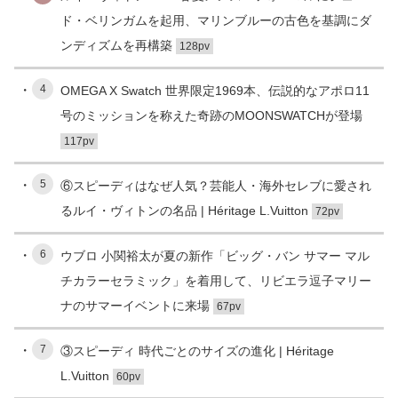
ド・ベリンガムを起用、マリンブルーの古色を基調にダ
ンディズムを再構築
128pv
4
OMEGA X Swatch 世界限定1969本、伝説的なアポロ11
号のミッションを称えた奇跡のMOONSWATCHが登場
117pv
5
⑥スピーディはなぜ人気？芸能人・海外セレブに愛され
るルイ・ヴィトンの名品 | Héritage L.Vuitton
72pv
6
ウブロ 小関裕太が夏の新作「ビッグ・バン サマー マル
チカラーセラミック」を着用して、リビエラ逗子マリー
ナのサマーイベントに来場
67pv
7
③スピーディ 時代ごとのサイズの進化 | Héritage
L.Vuitton
60pv