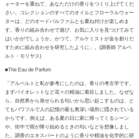
ォーターを重ねて、あなただけの香りをつくり上げてくだ
さい。コレクションのすべてのオイルとフローラルウォー
ターは、どのオードパルファムとも重ね付けが楽しめま
す。香りの組み合わせで遊び、お気に入りを見つけてみて
はいかがでしょうか。かつて、アルケミストが金を創りだ
すために組み合わせを研究したように」。(調香師 アルベ
ルト・モリヤス)
■The Eau de Parfum
「アルベルトと私が参考にしたのは、香りの考古学です。
まずバイオレットなど花々の精油に着目しました。なぜな
ら、自然界から発せられる匂いから思い起こすものは、と
てもパワフルで人の記憶の最も奥深い場所に隠されている
からです。例えば、ある夏の日に家に帰ってくるシーン
や、街中で雨が降り始めるときの匂いなどを想像しまし
た。調香のエキスパートのように香りや精油を化学的に研