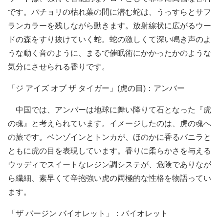
です。パチョリの枯れ葉の間に潜む蛇は、うっすらとサフ
ランカラーを残しながら動きます。放射線状に広がるウー
ドの森をすり抜けていく蛇。蛇の激しくて深い鳴き声のよ
うな動く音のように、まるで催眠術にかかったかのような
気分にさせられる香りです。
「ジ アイズ オブ ザ タイガー」(虎の目)：アンバー
中国では、アンバーは地球に舞い降りて石となった『虎
の魂』と考えられています。イメージしたのは、虎の魂へ
の旅です。ベンゾインとトンカが、ほのかに香るバニラと
ともに虎の目を表現しています。香りに柔らかさを与える
ウッディでスイートなレジン調システが、危険でありなが
ら繊細、素早くて辛抱強い虎の両極的な性格を物語ってい
ます。
「ザ バージン バイオレット」：バイオレット