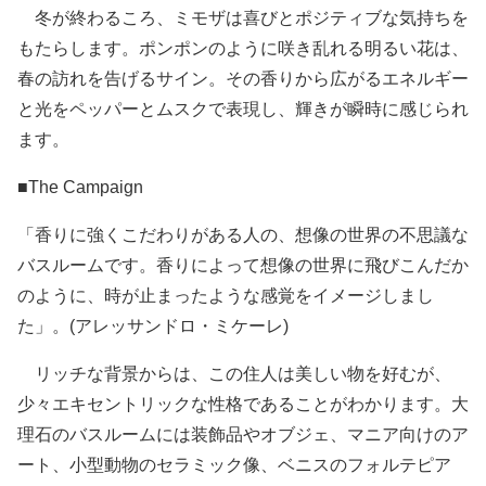
冬が終わるころ、ミモザは喜びとポジティブな気持ちを
もたらします。ポンポンのように咲き乱れる明るい花は、
春の訪れを告げるサイン。その香りから広がるエネルギー
と光をペッパーとムスクで表現し、輝きが瞬時に感じられ
ます。
■The Campaign
「香りに強くこだわりがある人の、想像の世界の不思議な
バスルームです。香りによって想像の世界に飛びこんだか
のように、時が止まったような感覚をイメージしまし
た」。(アレッサンドロ・ミケーレ)
リッチな背景からは、この住人は美しい物を好むが、
少々エキセントリックな性格であることがわかります。大
理石のバスルームには装飾品やオブジェ、マニア向けのア
ート、小型動物のセラミック像、ベニスのフォルテピア