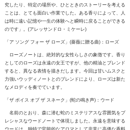
究したり、特定の場所や、ひとときのストーリーを考える
ことは、とても面白い作業でした。ある香りによって、人
は時に遠い記憶や一生の体験へと瞬時に戻ることができる
のです」。(アレッサンドロ・ミケーレ)
「ア ソング フォー ザ ローズ」(薔薇に贈る曲)：ローズ
ローズノートは、絶対的な女性らしさの象徴です。香り
としてのローズは永遠の女王ですが、他の精油とブレンド
すると、異なる表情を描きだします。今回は甘いムスクと
力強いウッディノートとのブレンドにより、ローズは新た
なメロディを奏でています。
「ザ ボイス オブ ザ スネーク」(蛇の鳴き声)：ウード
名前のとおり、森に潜む蛇のミステリアスな雰囲気をプ
レシャスなウードノートで体現しました。永遠を意味する
ウードは、独特で官能的なアロマとして非常に高価な香料