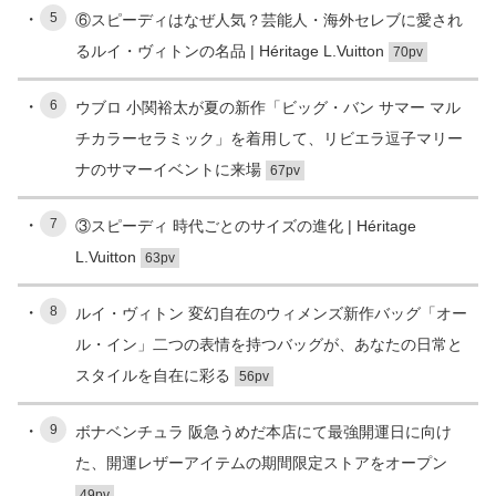
5
⑥スピーディはなぜ人気？芸能人・海外セレブに愛され
るルイ・ヴィトンの名品 | Héritage L.Vuitton
70pv
6
ウブロ 小関裕太が夏の新作「ビッグ・バン サマー マル
チカラーセラミック」を着用して、リビエラ逗子マリー
ナのサマーイベントに来場
67pv
7
③スピーディ 時代ごとのサイズの進化 | Héritage
L.Vuitton
63pv
8
ルイ・ヴィトン 変幻自在のウィメンズ新作バッグ「オー
ル・イン」二つの表情を持つバッグが、あなたの日常と
スタイルを自在に彩る
56pv
9
ボナベンチュラ 阪急うめだ本店にて最強開運日に向け
た、開運レザーアイテムの期間限定ストアをオープン
49pv