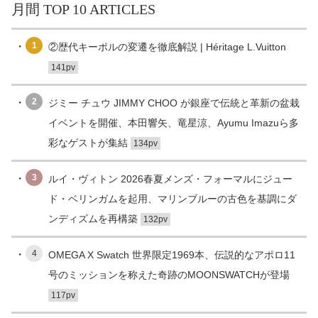
月間 TOP 10 ARTICLES
1
②歴代キーポルの変遷を徹底解説 | Héritage L.Vuitton
141pv
2
ジミー チュウ JIMMY CHOO が銀座で伝統と革新の盆栽
イベントを開催、本田響矢、竜星涼、Ayumu Imazuら多
彩なゲストが集結
134pv
3
ルイ・ヴィトン 2026春夏メンズ・フォーマルにジュー
ド・ベリンガムを起用、マリンブルーの古色を基調にダ
ンディズムを再構築
132pv
4
OMEGA X Swatch 世界限定1969本、伝説的なアポロ11
号のミッションを称えた奇跡のMOONSWATCHが登場
117pv