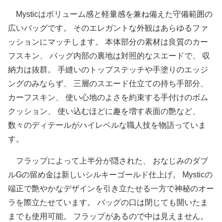
Mysticはボリューム感と軽量感を兼ね備えた守備範囲の
広いバッグです。 そのエレガントな外観はあらゆるファ
ッションにマッチします。 本体部分の素材は良質のカー
フスキン、 バッグ内部の裏地は対照的なスエードで、 収
納力は抜群。 手縫いのトップステッチや手塗りのエッジ
ングのみならず、 三層のスエード仕立ての持ち手部分、
カーフスキン、 使い心地のよさを約束する手付けのボム
クッション、 使い込むほどに趣を増す表面の艶など、
数々のディテールがハイレベルな職人技を物語っていま
す。
フラップによって上半分が隠された、 おなじみのダブ
ルGの留め金は新しいシルキーゴールド仕上げ。 Mysticの
端正で艶やかなデザインを引き立たせる一方で神秘のオー
ラを際立たせています。 バッグの口は閉じても開いたま
までも使用可能。 フラップがあるので中は見えません。