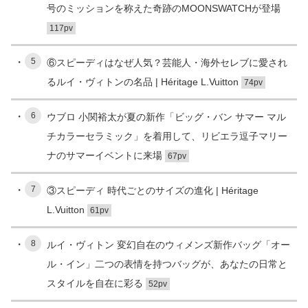
号のミッションを称えた奇跡のMOONSWATCHが登場
117pv
5
⑥スピーディはなぜ人気？芸能人・海外セレブに愛され
るルイ・ヴィトンの名品 | Héritage L.Vuitton
74pv
6
ウブロ 小関裕太が夏の新作「ビッグ・バン サマー マル
チカラーセラミック」を着用して、リビエラ逗子マリー
ナのサマーイベントに来場
67pv
7
③スピーディ 時代ごとのサイズの進化 | Héritage
L.Vuitton
61pv
8
ルイ・ヴィトン 変幻自在のウィメンズ新作バッグ「オー
ル・イン」二つの表情を持つバッグが、あなたの日常と
スタイルを自在に彩る
52pv