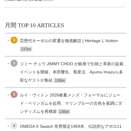
月間 TOP 10 ARTICLES
1
②歴代キーポルの変遷を徹底解説 | Héritage L.Vuitton
137pv
2
ジミー チュウ JIMMY CHOO が銀座で伝統と革新の盆栽
イベントを開催、本田響矢、竜星涼、Ayumu Imazuら多
彩なゲストが集結
136pv
3
ルイ・ヴィトン 2026春夏メンズ・フォーマルにジュー
ド・ベリンガムを起用、マリンブルーの古色を基調にダ
ンディズムを再構築
130pv
4
OMEGA X Swatch 世界限定1969本、伝説的なアポロ11