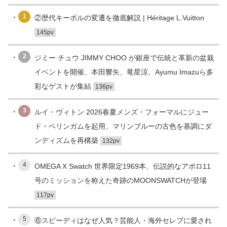
1
②歴代キーポルの変遷を徹底解説 | Héritage L.Vuitton
145pv
2
ジミー チュウ JIMMY CHOO が銀座で伝統と革新の盆栽
イベントを開催、本田響矢、竜星涼、Ayumu Imazuら多
彩なゲストが集結
136pv
3
ルイ・ヴィトン 2026春夏メンズ・フォーマルにジュー
ド・ベリンガムを起用、マリンブルーの古色を基調にダ
ンディズムを再構築
132pv
4
OMEGA X Swatch 世界限定1969本、伝説的なアポロ11
号のミッションを称えた奇跡のMOONSWATCHが登場
117pv
5
⑥スピーディはなぜ人気？芸能人・海外セレブに愛され