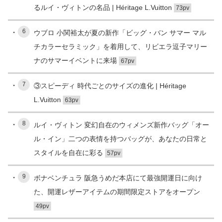
るルイ・ヴィトンの名品 | Héritage L.Vuitton
73pv
6
ウブロ 小関裕太が夏の新作「ビッグ・バン サマー マル
チカラーセラミック」を着用して、リビエラ逗子マリー
ナのサマーイベントに来場
67pv
7
③スピーディ 時代ごとのサイズの進化 | Héritage
L.Vuitton
63pv
8
ルイ・ヴィトン 変幻自在のウィメンズ新作バッグ「オー
ル・イン」二つの表情を持つバッグが、あなたの日常と
スタイルを自在に彩る
57pv
9
ボナベンチュラ 阪急うめだ本店にて最強開運日に向け
た、開運レザーアイテムの期間限定ストアをオープン
49pv