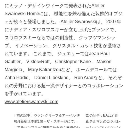
にミラノ・デザインウィークで発表されたAtelier
Swarovski Homeには、 機能性を兼ね備えた装飾的オブジ
ェが続々と登場しました。 Atelier Swarovskiは、 2007年
にナディア・スワロフスキーが立ち上げたブランドで、
スワロフスキーならではの創造性、 クラフツマンシッ
プ、 イノベーション、 クリスタル・カット技術が凝縮さ
れています。 これまで、 ジュエリーではJean Paul
Gaultier、 Viktor&Rolf、 Christopher Kane、 Maison
Margiela、 Mary Katrantzouなど、 ホームデコールでは
Zaha Hadid、 Daniel Libeskind、 Ron Aradなど、 それぞ
れの分野における超一流デザイナーとのコラボレーション
を手がけています。
www.atelierswarovski.com
前の記事：ヴァン クリーフ＆アーペル 伊
次の記事：BALLY 青
勢丹新宿店本館1階＝ザ・ステージにて、
山テルマとのコラボレ
「アルハンブラ～1968年から続く幸運のシ
ーションコレクション