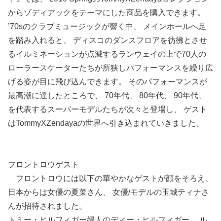
からゾディアックをテーマにした商品を購入できます。
’70sのクラブミュージックが響く中、 メインホールへ足
を踏み入れると、 ディスコのダンスフロアを彷彿とさせ
るイルミネーションが点滅するランウェイの上で70人の
ローラースケーターたちが所狭しパフォーマンスを繰り広
げる姿が目に飛び込んできます。 そのパフォーマンスが
最高潮に達したところで、 70年代、 80年代、 90年代、
を代表するスーパーモデルたちが次々と登場し、 ゲスト
はTommyXZendayaの世界へ引き込まれていきました。
フロントロウゲスト
フロントロウには以下の華やかなゲストが顔をそろえ、
日本からは女優の夏菜さん、 女優/モデルの玉城ティナさ
んが招待されました。
トミー・ヒルフィガー婦人のディー・ヒルフィガー、 ル