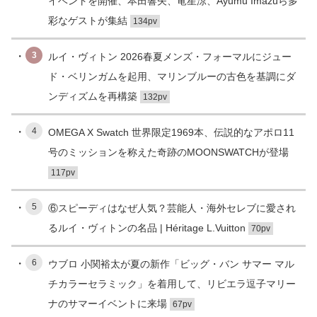
イベントを開催、本田響矢、竜星涼、Ayumu Imazuら多
彩なゲストが集結
134pv
3
ルイ・ヴィトン 2026春夏メンズ・フォーマルにジュー
ド・ベリンガムを起用、マリンブルーの古色を基調にダ
ンディズムを再構築
132pv
4
OMEGA X Swatch 世界限定1969本、伝説的なアポロ11
号のミッションを称えた奇跡のMOONSWATCHが登場
117pv
5
⑥スピーディはなぜ人気？芸能人・海外セレブに愛され
るルイ・ヴィトンの名品 | Héritage L.Vuitton
70pv
6
ウブロ 小関裕太が夏の新作「ビッグ・バン サマー マル
チカラーセラミック」を着用して、リビエラ逗子マリー
ナのサマーイベントに来場
67pv