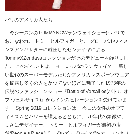
パリのアメリカ人たち
今シーズンのTOMMYNOWランウェイショーはパリで
おこなわれ、 トミー ヒルフィガーと、 グローバルウィメ
ンズアンバサダーに就任したゼンデイヤによる
TommyXZendayaコレクションがそのデビューを飾りまし
た。 このイベントは、 ヨーロッパのランウェイで、 新し
い世代のスーパーモデルたちがアメリカンスポーツウェア
を披露し多くの人をかつてないほどに魅了した1973年の
伝説のファッションショー『Battle of Versailles(バトル オ
ブ ヴェルサイユ)』からインスピレーションを受けていま
す。 Spring 2019 コレクションは、 今日の女性のオプテ
ィミズムとパワーを讃えるとともに、 70年代の象徴や、
まさにデザイナー、 トミー・ヒルフィガーが最初の店
舗“People’s Place(ピープルズ・プレイス)”をオープンさせ