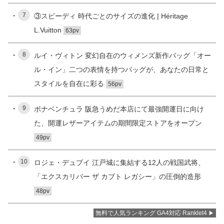
7
③スピーディ 時代ごとのサイズの進化 | Héritage
L.Vuitton
63pv
8
ルイ・ヴィトン 変幻自在のウィメンズ新作バッグ「オー
ル・イン」二つの表情を持つバッグが、あなたの日常と
スタイルを自在に彩る
56pv
9
ボナベンチュラ 阪急うめだ本店にて最強開運日に向け
た、開運レザーアイテムの期間限定ストアをオープン
49pv
10
ロジェ・デュブイ 江戸城に集結する12人の戦国武将、
「エクスカリバー ザ カブト レガシー」の圧倒的造形
48pv
無料で人気ランキング GA4対応 Ranklet4