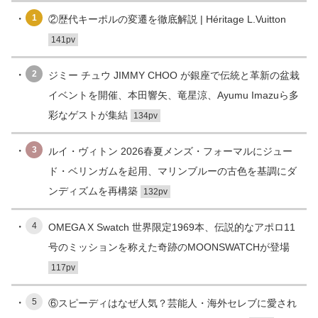
1
②歴代キーポルの変遷を徹底解説 | Héritage L.Vuitton
141pv
2
ジミー チュウ JIMMY CHOO が銀座で伝統と革新の盆栽
イベントを開催、本田響矢、竜星涼、Ayumu Imazuら多
彩なゲストが集結
134pv
3
ルイ・ヴィトン 2026春夏メンズ・フォーマルにジュー
ド・ベリンガムを起用、マリンブルーの古色を基調にダ
ンディズムを再構築
132pv
4
OMEGA X Swatch 世界限定1969本、伝説的なアポロ11
号のミッションを称えた奇跡のMOONSWATCHが登場
117pv
5
⑥スピーディはなぜ人気？芸能人・海外セレブに愛され