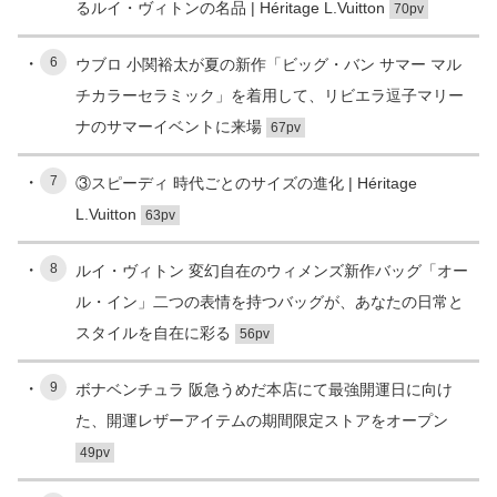
るルイ・ヴィトンの名品 | Héritage L.Vuitton
70pv
6
ウブロ 小関裕太が夏の新作「ビッグ・バン サマー マル
チカラーセラミック」を着用して、リビエラ逗子マリー
ナのサマーイベントに来場
67pv
7
③スピーディ 時代ごとのサイズの進化 | Héritage
L.Vuitton
63pv
8
ルイ・ヴィトン 変幻自在のウィメンズ新作バッグ「オー
ル・イン」二つの表情を持つバッグが、あなたの日常と
スタイルを自在に彩る
56pv
9
ボナベンチュラ 阪急うめだ本店にて最強開運日に向け
た、開運レザーアイテムの期間限定ストアをオープン
49pv