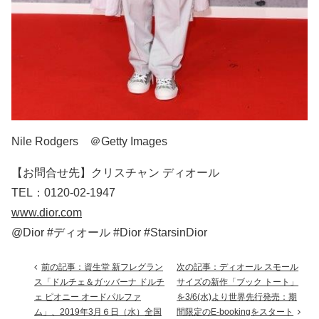
Nile Rodgers ＠Getty Images
【お問合せ先】クリスチャン ディオール
TEL：0120-02-1947
www.dior.com
@Dior #ディオール #Dior #StarsinDior
前の記事：資生堂 新フレグラン
次の記事：ディオール スモール
ス「ドルチェ＆ガッバーナ ドルチ
サイズの新作「ブック トート」
ェ ピオニー オードパルファ
を3/6(水)より世界先行発売：期
ム」、2019年3月６日（水）全国
間限定のE-bookingをスタート