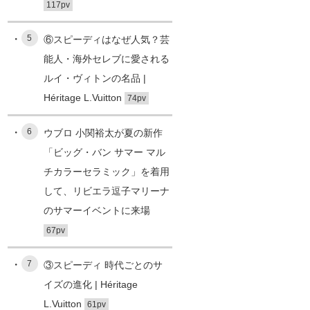
117pv
5
⑥スピーディはなぜ人気？芸
能人・海外セレブに愛される
ルイ・ヴィトンの名品 |
Héritage L.Vuitton
74pv
6
ウブロ 小関裕太が夏の新作
「ビッグ・バン サマー マル
チカラーセラミック」を着用
して、リビエラ逗子マリーナ
のサマーイベントに来場
67pv
7
③スピーディ 時代ごとのサ
イズの進化 | Héritage
L.Vuitton
61pv