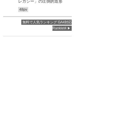
レガシー」の圧倒的造形
48pv
無料で人気ランキング GA4対応
Ranklet4