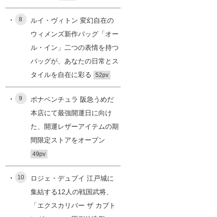
8
ルイ・ヴィトン 変幻自在の
ウィメンズ新作バッグ「オー
ル・イン」二つの表情を持つ
バッグが、あなたの日常とス
タイルを自在に彩る
52pv
9
ボナベンチュラ 阪急うめだ
本店にて最強開運日に向け
た、開運レザーアイテムの期
間限定ストアをオープン
49pv
10
ロジェ・デュブイ 江戸城に
集結する12人の戦国武将、
「エクスカリバー ザ カブト