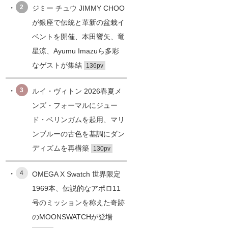
2
ジミー チュウ JIMMY CHOO
が銀座で伝統と革新の盆栽イ
ベントを開催、本田響矢、竜
星涼、Ayumu Imazuら多彩
なゲストが集結
136pv
3
ルイ・ヴィトン 2026春夏メ
ンズ・フォーマルにジュー
ド・ベリンガムを起用、マリ
ンブルーの古色を基調にダン
ディズムを再構築
130pv
4
OMEGA X Swatch 世界限定
1969本、伝説的なアポロ11
号のミッションを称えた奇跡
のMOONSWATCHが登場