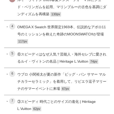
ド・ベリンガムを起用、マリンブルーの古色を基調にダ
ンディズムを再構築
130pv
4
OMEGA X Swatch 世界限定1969本、伝説的なアポロ11
号のミッションを称えた奇跡のMOONSWATCHが登場
117pv
5
⑥スピーディはなぜ人気？芸能人・海外セレブに愛され
るルイ・ヴィトンの名品 | Héritage L.Vuitton
74pv
6
ウブロ 小関裕太が夏の新作「ビッグ・バン サマー マル
チカラーセラミック」を着用して、リビエラ逗子マリー
ナのサマーイベントに来場
67pv
7
③スピーディ 時代ごとのサイズの進化 | Héritage
L.Vuitton
62pv