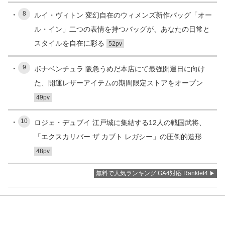
8
ルイ・ヴィトン 変幻自在のウィメンズ新作バッグ「オー
ル・イン」二つの表情を持つバッグが、あなたの日常と
スタイルを自在に彩る
52pv
9
ボナベンチュラ 阪急うめだ本店にて最強開運日に向け
た、開運レザーアイテムの期間限定ストアをオープン
49pv
10
ロジェ・デュブイ 江戸城に集結する12人の戦国武将、
「エクスカリバー ザ カブト レガシー」の圧倒的造形
48pv
無料で人気ランキング GA4対応 Ranklet4