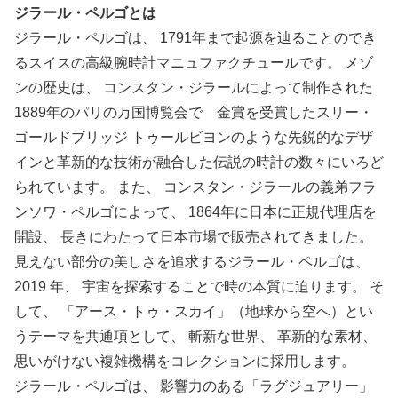
ジラール・ペルゴとは
ジラール・ペルゴは、 1791年まで起源を辿ることのでき
るスイスの高級腕時計マニュファクチュールです。 メゾ
ンの歴史は、 コンスタン・ジラールによって制作された
1889年のパリの万国博覧会で 金賞を受賞したスリー・
ゴールドブリッジ トゥールビヨンのような先鋭的なデザ
インと革新的な技術が融合した伝説の時計の数々にいろど
られています。 また、 コンスタン・ジラールの義弟フラ
ンソワ・ペルゴによって、 1864年に日本に正規代理店を
開設、 長きにわたって日本市場で販売されてきました。
見えない部分の美しさを追求するジラール・ペルゴは、
2019 年、 宇宙を探索することで時の本質に迫ります。 そ
して、 「アース・トゥ・スカイ」（地球から空へ）とい
うテーマを共通項として、 斬新な世界、 革新的な素材、
思いがけない複雑機構をコレクションに採用します。
ジラール・ペルゴは、 影響力のある「ラグジュアリー」