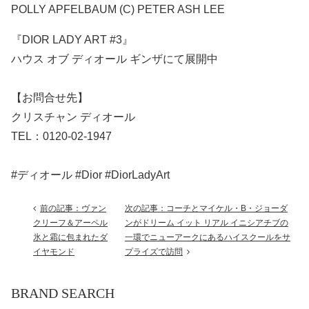
POLLY APFELBAUM (C) PETER ASH LEE
『DIOR LADY ART #3』
ハウス オブ ディオール ギンザにて展開中
【お問合せ先】
クリスチャン ディオール
TEL：0120-02-1947
#ディオール #Dior #DiorLadyArt
前の記事：ヴァン
次の記事：コーチとマイケル・B・ジョーダ
クリーフ＆アーペル
ンがドリーム イット リアル イニシアチブの
氷と霜に包まれたダ
一環でニューアークにあるハイスクールをサ
イヤモンド
プライズで訪問
BRAND SEARCH