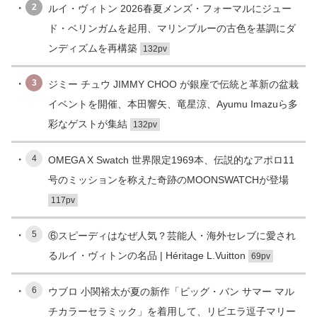
2
ルイ・ヴィトン 2026春夏メンズ・フォーマルにジュー
ド・ベリンガムを起用、マリンブルーの古色を基調にダ
ンディズムを再構築
132pv
3
ジミー チュウ JIMMY CHOO が銀座で伝統と革新の盆栽
イベントを開催、本田響矢、竜星涼、Ayumu Imazuら多
彩なゲストが集結
132pv
4
OMEGA X Swatch 世界限定1969本、伝説的なアポロ11
号のミッションを称えた奇跡のMOONSWATCHが登場
117pv
5
⑥スピーディはなぜ人気？芸能人・海外セレブに愛され
るルイ・ヴィトンの名品 | Héritage L.Vuitton
69pv
6
ウブロ 小関裕太が夏の新作「ビッグ・バン サマー マル
チカラーセラミック」を着用して、リビエラ逗子マリー