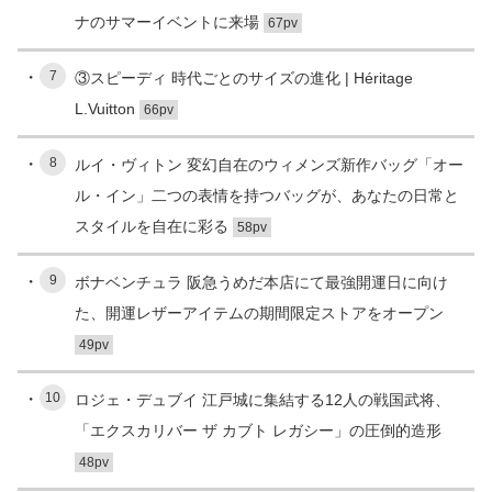
ナのサマーイベントに来場
67pv
7
③スピーディ 時代ごとのサイズの進化 | Héritage
L.Vuitton
66pv
8
ルイ・ヴィトン 変幻自在のウィメンズ新作バッグ「オー
ル・イン」二つの表情を持つバッグが、あなたの日常と
スタイルを自在に彩る
58pv
9
ボナベンチュラ 阪急うめだ本店にて最強開運日に向け
た、開運レザーアイテムの期間限定ストアをオープン
49pv
10
ロジェ・デュブイ 江戸城に集結する12人の戦国武将、
「エクスカリバー ザ カブト レガシー」の圧倒的造形
48pv